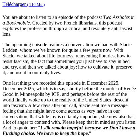
Télécharger
( 110 Mo )
You are about to listen to an episode of the podcast
Two Assholes in
a Bookmobile
. Created by two French librarians, this podcast
explores the profession through a critical and resolutely anti-fascist
lens.
The upcoming episode features a conversation we had with Stacie
Ledden, whom we’ve known for quite a few years now. With
Stacie, we talked about life journeys, reinventing libraries, how to
resist fascism, the fact that sometimes you just have to stay in bed
and cry, and then we talked about joy: how to cultivate it, preserve
it, and use it in our daily lives.
One last thing: we recorded this episode in December 2025.
December 2025, which is to say, shortly before the murder of Renée
Good in Minneapolis by ICE, and perhaps before the rest of the
world finally woke up to the reality of the United States’ descent
into fascism. A few days after our call, Stacie sent me a message
feeling that she might have come across as very naive in our
conversation; that while joy is certainly important, she now also has
a lot of anger to contend with. Please keep that in mind as you listen.
And to quote her: "
I still remain hopeful, because we Don't have a
Fucking choice. We have to keep the hope.
"