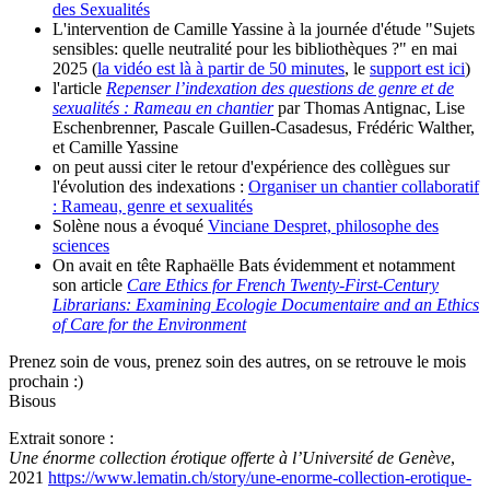
des Sexualités
L'intervention de Camille Yassine à la journée d'étude "Sujets
sensibles: quelle neutralité pour les bibliothèques ?" en mai
2025 (
la vidéo est là à partir de 50 minutes
, le
support est ici
)
l'article
Repenser l’indexation des questions de genre et de
sexualités : Rameau en chantier
par Thomas Antignac, Lise
Eschenbrenner, Pascale Guillen-Casadesus, Frédéric Walther,
et Camille Yassine
on peut aussi citer le retour d'expérience des collègues sur
l'évolution des indexations :
Organiser un chantier collaboratif
: Rameau, genre et sexualités
Solène nous a évoqué
Vinciane Despret, philosophe des
sciences
On avait en tête Raphaëlle Bats évidemment et notamment
son article
Care Ethics for French Twenty-First-Century
Librarians: Examining Ecologie Documentaire and an Ethics
of Care for the Environment
Prenez soin de vous, prenez soin des autres, on se retrouve le mois
prochain :)
Bisous
Extrait sonore :
Une énorme collection érotique offerte à l’Université de Genève
,
2021
https://www.lematin.ch/story/une-enorme-collection-erotique-