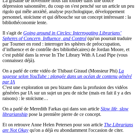
La grisaille de novembre nous fait tomber dans une douce
dépression saisonnière, du coup on s'est penché sur un article un peu
rigolo qui mêle anxiété, analyse psychologique, développement
personnel, stoïcisme et qui débouche sur un concept intéressant : la
bibliothéconomie lente.
Il s'agit de
Going around in Circles: Interrogating Librarians’
Spheres of Concern, Influence, and Control
(qu'on pourrait traduire
par Tourner en rond : interroger les sphères de préoccupation,
d’influence et de contrôle des bibliothécaires) de Jordan Moore, et
c'est publié dans la revue In The Library With A Lead Pipe (vous
connaissez déjà).
On a parlé de cette vidéo de Thibaut Giraud (Monsieur Phi)
La
sagesse selon YouTube : plongée dans un océan de contenu généré
par IA
C'est une exploration un peu bizarre dans la profusion des vidéos
générées par IA sur un sujet un peu de niche (mais en fait il y a des
raisons) : le stoïcisme…
On a parlé de Meredith Farkas qui dans son article
Slow life, slow
librarianship
pose la première pierre de ce concept.
Et on retrouve Anne Helen Petersen pour son article
The Librarians
are Not Okay
qu'on a déjà eu abondamment l'occasion de citer.