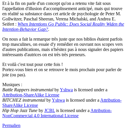
Et à la fin on parle d'un concept qu'on a retenu vite fait sous
l'appellation d'illusion d'accomplissement anticipé, mais qui trouve
en réalité sa substance dans cet article de psychologie de Peter M.
Gollwitzer, Paschal Sheeran, Verena Michalski, and Andrea E.
Seifert :
When Intentions Go Public: Does Social Reality Widen the
Intention-Behavior Gap?
.
On nous a fait la remarque très juste que nos biblios étaient parfois
trop masculines, on essaie d'y remédier en ouvrant nos scopes vers
d'autres publications, mais n'hésitez pas à nous signaler des papiers
intéressants d'autrices on est très très preneurs.
Et voilà c'est tout pour cette fois !
Portez-vous bien et on se retrouve le mois prochain pour parler de
joie (ou pas).
Musiques :
Battle Rappers instrumental
by
Yshwa
is licensed under a
Attribution-ShareAlike License
BITCHEZ instrumental
by
Yshwa
is licensed under a
Attribution-
ShareAlike License
Hip Hop Jazz Tune
by
JCBL
is licensed under a
Attribution-
NonCommercial 4.0 International License
Permalien